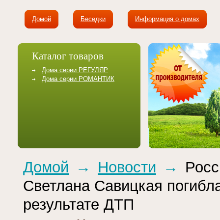
Домой
Беседки
Информация о домах
Каталог товаров
Дома серии РЕГУЛЯР
Дома серии РОМАНТИК
Домой
→
Новости
→
Росс
Светлана Савицкая погибла
результате ДТП