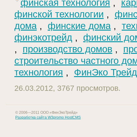
финская технология
,
кар
финской технологии
,
финс
дома
,
финские дома
,
тех
финэкотрейд
,
финский до
,
производство домов
,
пр
строительство частного до
технология
,
ФинЭко Трейд
26.03.2012, 3767 просмотров.
© 2006—2011 ООО «ФинЭкоТрейд»
Разработка сайта W3promo
HostCMS