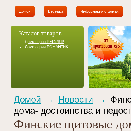
Домой
Беседки
Информация о домах
Каталог товаров
Дома серии РЕГУЛЯР
Дома серии РОМАНТИК
Домой
→
Новости
→
Финс
дома- достоинства и недос
Финские щитовые до